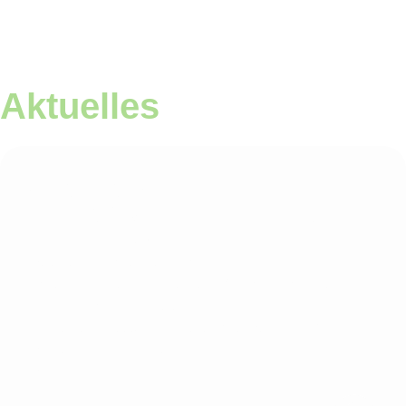
Aktuelles
Gratulation
Lehrabschlussprüfung
Andrin Möri
Das ganze Forstteam von der
Forstbetriebsgemeinschaft Region Seon gratuliert
Andrin Möri zur bestandener
Lehrabschlussprüfung als Forstwart EFZ. Wir
wünschen ihm für seine berufliche Zukunft
weiterhin