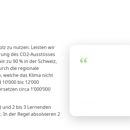
olz zu nutzen. Leisten wir
erung des CO2-Ausstosses
ir zu 90 % in der Schweiz,
rch die regionale
Es ist uns wichtig, den
 welche das Klima nicht
einheimischen
 10‘000 bis 12‘000
Rohstoff Holz zu
rsetzen circa 1‘000’000
nutzen.
Forst Seon
n) und 2 bis 3 Lernenden
. In der Regel absolvieren 2